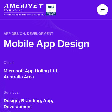
APP DESIGN, DEVELOPMENT
M
o
b
i
l
e
A
p
p
D
e
s
i
g
n
Client
Microsoft App Holing Ltd,
Australia Area
Services
Design, Branding, App,
Development